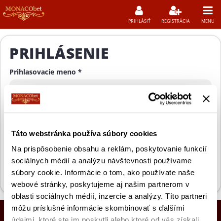
PRIHLÁSIŤ
REGISTRÁCIA
MENU
PRIHLÁSENIE
Prihlasovacie meno *
Heslo *
Táto webstránka používa súbory cookies
Na prispôsobenie obsahu a reklám, poskytovanie funkcií
PRIHLÁSIŤ SA
sociálnych médií a analýzu návštevnosti používame
súbory cookie. Informácie o tom, ako používate naše
Zabudol si heslo?
webové stránky, poskytujeme aj našim partnerom v
oblasti sociálnych médií, inzercie a analýzy. Títo partneri
môžu príslušné informácie skombinovať s ďalšími
údajmi, ktoré ste im poskytli alebo ktoré od vás získali,