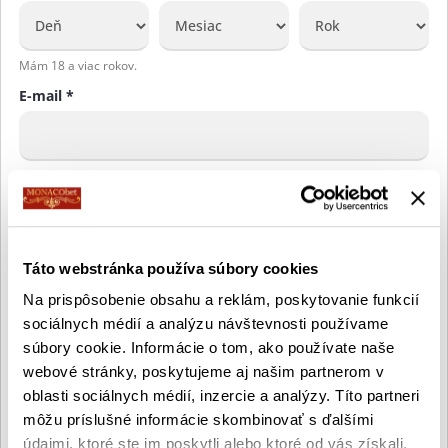
Mám 18 a viac rokov.
E-mail *
Zadajte vašu e-mailovú adresu. Na vašu e-mailovú adresu vám bude
zaslaný odkaz pre overenie.
Heslo *
Táto webstránka používa súbory cookies
Heslo musí obsahovať minimálne jedno veľké písmeno, jedno malé
Na prispôsobenie obsahu a reklám, poskytovanie funkcií
písmeno a jedno číslo. Heslo nemôže začínať alebo končiť medzerou.
sociálnych médií a analýzu návštevnosti používame
Heslo musi mať 6 až 64 znakov.
súbory cookie. Informácie o tom, ako používate naše
Telefónne číslo *
webové stránky, poskytujeme aj našim partnerom v
oblasti sociálnych médií, inzercie a analýzy. Títo partneri
môžu príslušné informácie skombinovať s ďalšími
Zadajte vaše telefónne číslo vo formáte 908765432. Pre jeho overenie
údajmi, ktoré ste im poskytli alebo ktoré od vás získali,