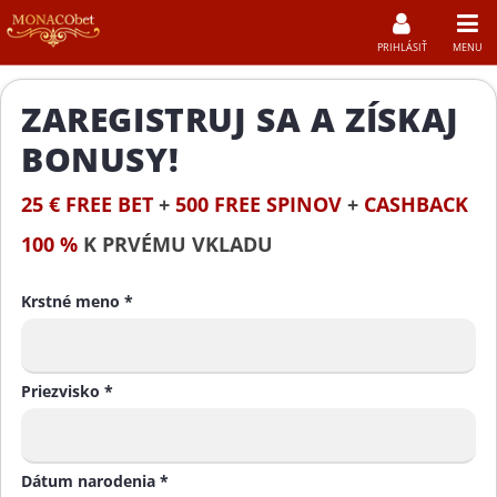
PRIHLÁSIŤ
MENU
ZAREGISTRUJ SA A ZÍSKAJ
BONUSY!
25 € FREE BET
+
500 FREE SPINOV
+
CASHBACK
100 %
K
PRVÉMU VKLADU
Krstné meno *
Priezvisko *
Dátum narodenia *