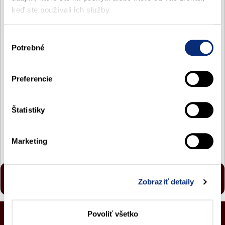
vám bude zaslaný SMS kód.
keď ste používali ich služby.
Potvrdzujem, že som starší/a ako 18 rokov a že som sa
oboznámil/a s
Všeobecnými obchodnými
podmienkami
,
Herným plánom
,
Pravidlami ochrany
Výber
osobných údajov
a podmienkami Vstupného bonusu,
Potrebné
súhlasu
ktoré prijímam.
Súhlasím so spracovaním mojich osobných údajov na
Preferencie
marketingové účely a mám záujem o zasielanie
informačno-marketingových správ.
Áno
Štatistiky
Nie
OVERENIE TELEFÓNU
Marketing
V prípade akýchkoľvek otázok nás prosím kontaktujte na:
Zobraziť detaily
0800 800 088 (24/7)
online@monacogames.sk
Povoliť všetko
Zákaz hrania hazardných hier osobám mladším ako 18 rokov.